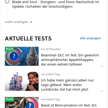
Blade and Soul - Dungeon- und Story-Nachschub im
Update »Schatten der Unschuldigen«
mehr anzeigen
AKTUELLE TESTS
alle anzeigen
PLUS
vor 22 Stunden
Reanimal-DLC im Test: Ein gewohnt
atmosphärischer Appetithappen,
der einen extrem bitteren
Nachgeschmack hinterlässt
vor einem Tag
Ich habe mein ganzes Leben nur
Lego gebaut. Mein erstes
Lumibricks-Set hat mich jetzt
nachhaltig beeindruckt: Game
Stack im Test
PLUS
vor einem Tag
Beast of Reincarnation im Test: Ein