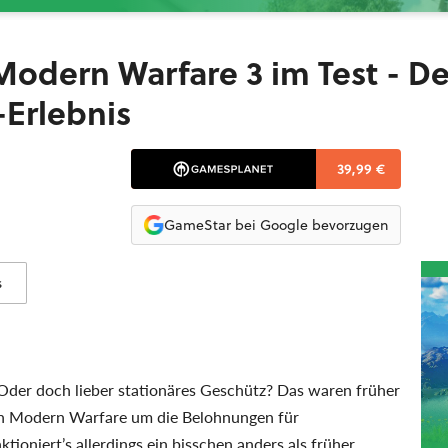
: Modern Warfare 3 im Test - De
-Erlebnis
39,99 €
GameStar bei Google bevorzugen
s
r doch lieber stationäres Geschütz? Das waren früher
 in Modern Warfare um die Belohnungen für
ioniert’s allerdings ein bisschen anders als früher.