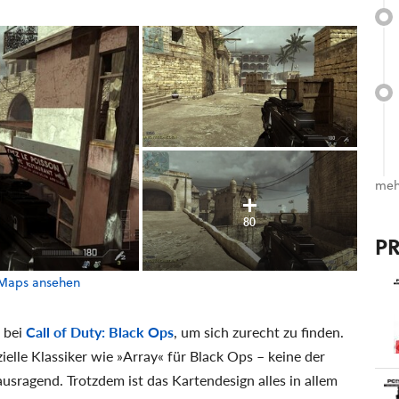
meh
80
P
r-Maps ansehen
e bei
Call of Duty: Black Ops
, um sich zurecht zu finden.
elle Klassiker wie »Array« für Black Ops – keine der
usragend. Trotzdem ist das Kartendesign alles in allem