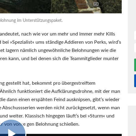
Belohnung im Unterstützungspaket.
andeutet, nach wie vor um mehr und immer mehr Kills
bei »Spezialist« ums ständige Addieren von Perks, wird’s
aket lagern nämlich ungewöhnliche Belohnungen wie die
eren kann, und bei denen sich die Teammitglieder munter
ng gestellt hat, bekommt pro übergestreiftem
Ähnlich funktioniert die Aufklärungsdrohne, mit der man
die dann einen erspähten Feind ausknipsen, gibt’s wieder
e Abschussserien werden nicht zurückgesetzt, wenn man
 und weiter. Klassisch hingegen läuft’s bei »Sturm« und
der von vorne gen Belohnung schießen.
6:46