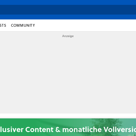
STS
COMMUNITY
lusiver Content & monatliche Vollvers