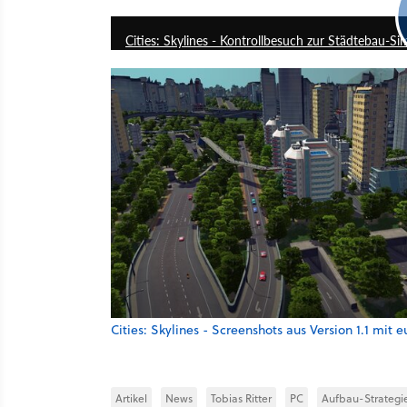
Cities: Skylines - Kontrollbesuch zur Städtebau-Si
Cities: Skylines - Screenshots aus Version 1.1 mi
Artikel
News
Tobias Ritter
PC
Aufbau-Strategi