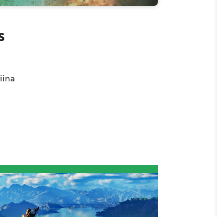
s
iina