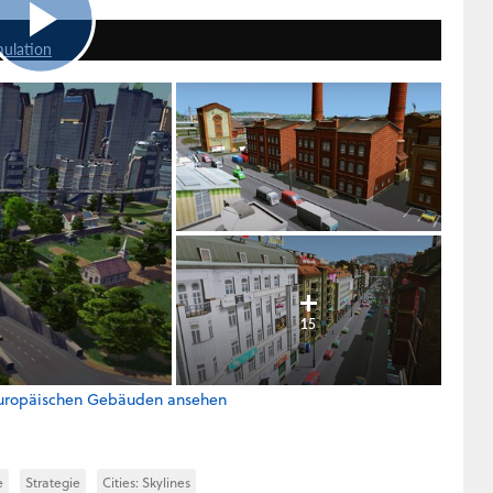
3:36
mulation
15
t europäischen Gebäuden ansehen
e
Strategie
Cities: Skylines