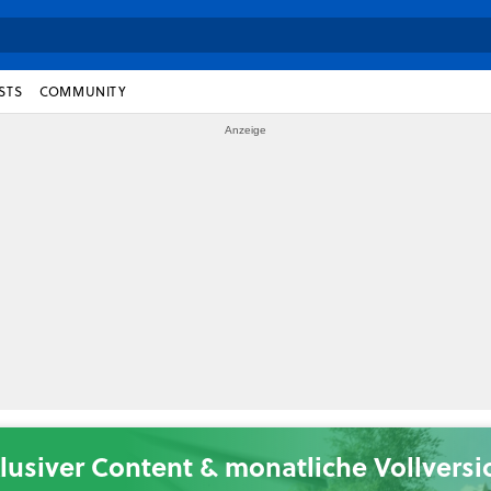
STS
COMMUNITY
lusiver Content & monatliche Vollvers