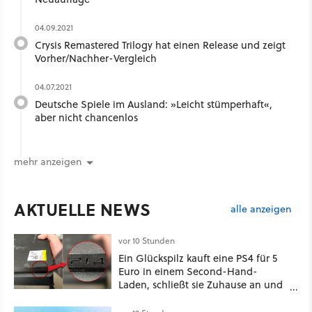
04.09.2021
Crysis Remastered Trilogy hat einen Release und zeigt
Vorher/Nachher-Vergleich
04.07.2021
Deutsche Spiele im Ausland: »Leicht stümperhaft«,
aber nicht chancenlos
mehr anzeigen
AKTUELLE NEWS
alle anzeigen
vor 10 Stunden
Ein Glückspilz kauft eine PS4 für 5
Euro in einem Second-Hand-
Laden, schließt sie Zuhause an und
schon hat er seine erste
funktionierende PlayStation [Best of