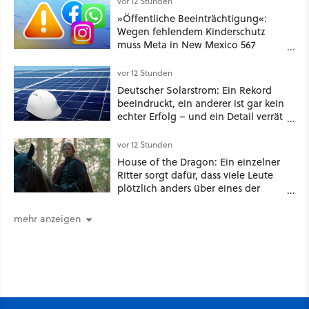
vor 12 Stunden
GameStar]
»Öffentliche Beeinträchtigung«:
Wegen fehlendem Kinderschutz
muss Meta in New Mexico 567
Millionen US-Dollar zahlen
vor 12 Stunden
Deutscher Solarstrom: Ein Rekord
beeindruckt, ein anderer ist gar kein
echter Erfolg – und ein Detail verrät
mehr über die Energiewende als
jede Zahl
vor 12 Stunden
House of the Dragon: Ein einzelner
Ritter sorgt dafür, dass viele Leute
plötzlich anders über eines der
umstrittensten Häuser von Game of
Thrones denken
mehr anzeigen