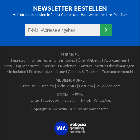
NEWSLETTER BESTELLEN
Hol' dir die neuesten Infos zu Games und Hardware direkt ins Postfach
RUBRIKEN
Impressum
|
Unser Team
|
Unser Kodex
|
Über Webedia
|
Abo kündigen
|
Bestellung widerrufen
|
Karriere
|
Newsletter
|
Kontakt
|
Nutzungsbestimmungen
|
Mediadaten
|
Datenschutzerklärung
|
Cookies & Tracking
|
Transparenzbericht
MEDIENGRUPPE
GameStar
|
GamePro
|
Mein MMO
|
GetHero
|
Jeuxvideo.com
SOCIAL MEDIA
Twitter
|
Facebook
|
Instagram
|
TikTok
|
WhatsApp
Copyright © Webedia - alle Rechte vorbehalten