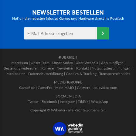
NEWSLETTER BESTELLEN
Hol' dir die neuesten Infos zu Games und Hardware direkt ins Postfach
RUBRIKEN
Impressum
|
Unser Team
|
Unser Kodex
|
Über Webedia
|
Abo kündigen
|
Bestellung widerrufen
|
Karriere
|
Newsletter
|
Kontakt
|
Nutzungsbestimmungen
|
Mediadaten
|
Datenschutzerklärung
|
Cookies & Tracking
|
Transparenzbericht
MEDIENGRUPPE
GameStar
|
GamePro
|
Mein MMO
|
GetHero
|
Jeuxvideo.com
SOCIAL MEDIA
Twitter
|
Facebook
|
Instagram
|
TikTok
|
WhatsApp
Copyright © Webedia - alle Rechte vorbehalten