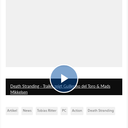
5:05
Death Stranding - Trailer zeigt Guillermo del Toro & Mads
Mikkelsen
Artikel
News
Tobias Ritter
PC
Action
Death Stranding