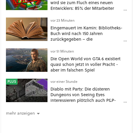
wird sie zum Fluch eines neuen
Entwicklers: 85% der Mitarbeiter
nach nur einem Spiel entlassen
vor 23 Minuten
Eingemauert im Kamin: Bibliotheks-
Buch wird nach 150 Jahren
zurückgegeben – die
Säumnisgebühr ist fünfstellig
vor 51 Minuten
Die Open World von GTA 6 existiert
quasi schon jetzt in voller Pracht -
aber im falschen Spiel
PLUS
vor einer Stunde
Diablo mit Party: Die düsteren
Dungeons von Seeing Eyes
interessieren plötzlich auch P&P-
Spieler
mehr anzeigen