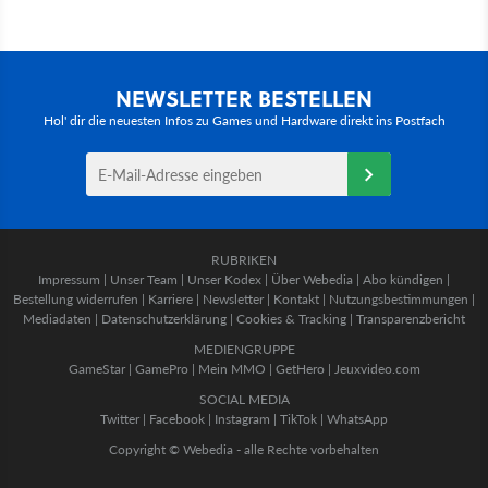
NEWSLETTER BESTELLEN
Hol' dir die neuesten Infos zu Games und Hardware direkt ins Postfach
RUBRIKEN
Impressum
|
Unser Team
|
Unser Kodex
|
Über Webedia
|
Abo kündigen
|
Bestellung widerrufen
|
Karriere
|
Newsletter
|
Kontakt
|
Nutzungsbestimmungen
|
Mediadaten
|
Datenschutzerklärung
|
Cookies & Tracking
|
Transparenzbericht
MEDIENGRUPPE
GameStar
|
GamePro
|
Mein MMO
|
GetHero
|
Jeuxvideo.com
SOCIAL MEDIA
Twitter
|
Facebook
|
Instagram
|
TikTok
|
WhatsApp
Copyright © Webedia - alle Rechte vorbehalten