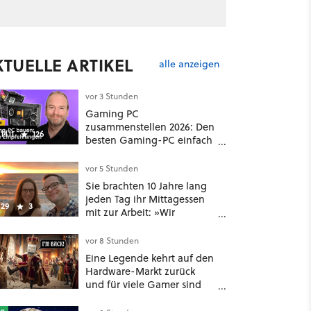
KTUELLE ARTIKEL
alle anzeigen
vor 3 Stunden
Gaming PC
zusammenstellen 2026: Den
1411
126
besten Gaming-PC einfach
selbst bauen
vor 5 Stunden
Sie brachten 10 Jahre lang
jeden Tag ihr Mittagessen
29
3
mit zur Arbeit: »Wir
konnten mit 35 und 40 in
Rente gehen« – auch dank
vor 8 Stunden
Gamification [Best of
Eine Legende kehrt auf den
GameStar]
Hardware-Markt zurück
und für viele Gamer sind
das geniale Neuigkeiten!