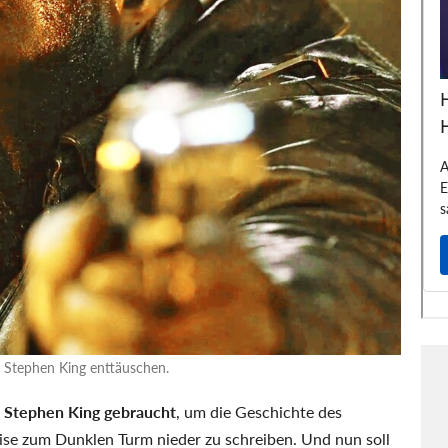
 Stephen King enttäuschen.
t Stephen King gebraucht
, um die Geschichte des
se zum Dunklen Turm nieder zu schreiben. Und nun soll