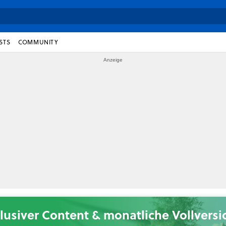
STS
COMMUNITY
lusiver Content & monatliche Vollvers