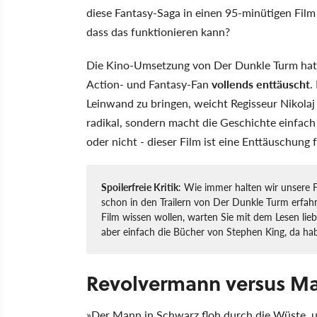
diese Fantasy-Saga in einen 95-minütigen Fil
dass das funktionieren kann?
Die Kino-Umsetzung von Der Dunkle Turm hat m
Action- und Fantasy-Fan
vollends enttäuscht
.
Leinwand zu bringen, weicht Regisseur Nikolaj 
radikal, sondern macht die Geschichte einfach k
oder nicht - dieser Film ist eine Enttäuschung f
Spoilerfreie Kritik
: Wie immer halten wir unsere Fi
schon in den Trailern von Der Dunkle Turm erfah
Film wissen wollen, warten Sie mit dem Lesen li
aber einfach die Bücher von Stephen King, da ha
Revolvermann versus Ma
»Der Mann in Schwarz floh durch die Wüste, u