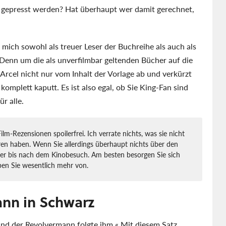
m gepresst werden? Hat überhaupt wer damit gerechnet,
ich sowohl als treuer Leser der Buchreihe als auch als
 Denn um die als unverfilmbar geltenden Bücher auf die
Arcel nicht nur vom Inhalt der Vorlage ab und verkürzt
omplett kaputt. Es ist also egal, ob Sie King-Fan sind
ür alle.
lm-Rezensionen spoilerfrei. Ich verrate nichts, was sie nicht
ren haben. Wenn Sie allerdings überhaupt nichts über den
eber bis nach dem Kinobesuch. Am besten besorgen Sie sich
ben Sie wesentlich mehr von.
nn in Schwarz
nd der Revolvermann folgte ihm.« Mit diesem Satz