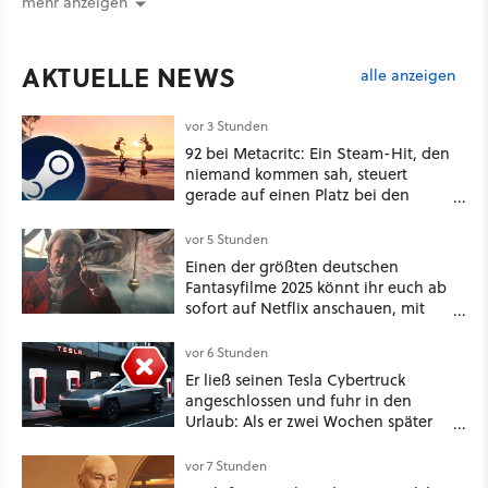
mehr anzeigen
AKTUELLE NEWS
alle anzeigen
vor 3 Stunden
92 bei Metacritc: Ein Steam-Hit, den
niemand kommen sah, steuert
gerade auf einen Platz bei den
Game Awards zu
vor 5 Stunden
Einen der größten deutschen
Fantasyfilme 2025 könnt ihr euch ab
sofort auf Netflix anschauen, mit
dabei: ein Star aus Der Hobbit
vor 6 Stunden
Er ließ seinen Tesla Cybertruck
angeschlossen und fuhr in den
Urlaub: Als er zwei Wochen später
zurückkam, sprang der Truck nicht
mehr an [Best of GameStar]
vor 7 Stunden