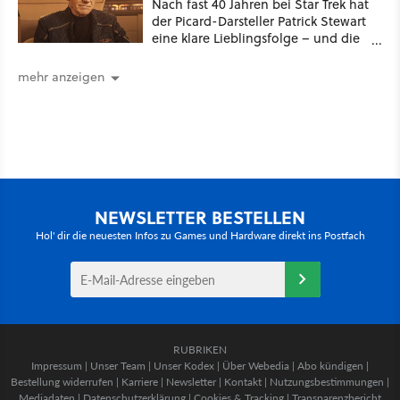
Nach fast 40 Jahren bei Star Trek hat
der Picard-Darsteller Patrick Stewart
eine klare Lieblingsfolge – und die
ist Familiensache
mehr anzeigen
NEWSLETTER BESTELLEN
Hol' dir die neuesten Infos zu Games und Hardware direkt ins Postfach
RUBRIKEN
Impressum
|
Unser Team
|
Unser Kodex
|
Über Webedia
|
Abo kündigen
|
Bestellung widerrufen
|
Karriere
|
Newsletter
|
Kontakt
|
Nutzungsbestimmungen
|
Mediadaten
|
Datenschutzerklärung
|
Cookies & Tracking
|
Transparenzbericht