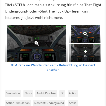
Titel »STFU«, den man als Abkürzung für »Ships That Fight
Underground« oder »Shut The Fuck Up« lesen kann.
Letzteres gilt jetzt wohl nicht mehr.
10
3D-Grafik im Wandel der Zeit - Beleuchtung in Descent
ansehen
Simulation
News
André Peschke
PC
Action
Action-Simulation
Descent: Underground
Artikel