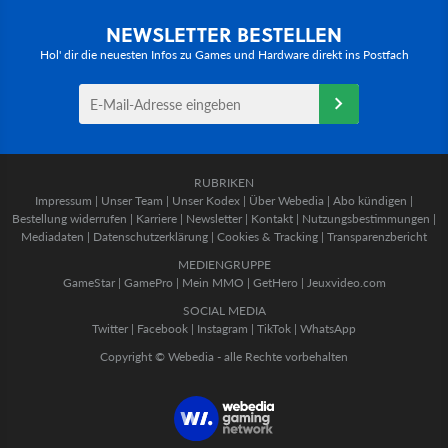
NEWSLETTER BESTELLEN
Hol' dir die neuesten Infos zu Games und Hardware direkt ins Postfach
RUBRIKEN
Impressum
|
Unser Team
|
Unser Kodex
|
Über Webedia
|
Abo kündigen
|
Bestellung widerrufen
|
Karriere
|
Newsletter
|
Kontakt
|
Nutzungsbestimmungen
|
Mediadaten
|
Datenschutzerklärung
|
Cookies & Tracking
|
Transparenzbericht
MEDIENGRUPPE
GameStar
|
GamePro
|
Mein MMO
|
GetHero
|
Jeuxvideo.com
SOCIAL MEDIA
Twitter
|
Facebook
|
Instagram
|
TikTok
|
WhatsApp
Copyright © Webedia - alle Rechte vorbehalten