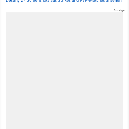
Destiny 2 - Screenshots aus Strikes und PVP-Matches ansehen