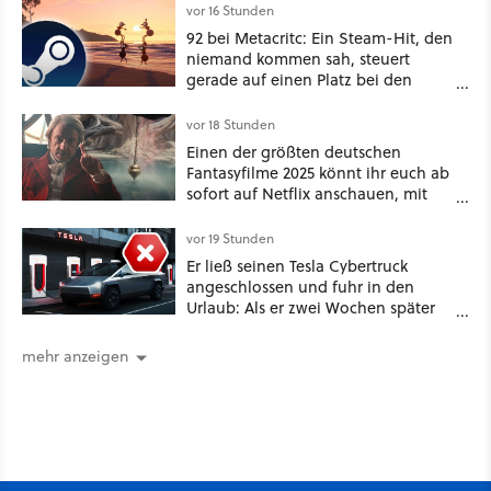
vor 16 Stunden
92 bei Metacritc: Ein Steam-Hit, den
niemand kommen sah, steuert
gerade auf einen Platz bei den
Game Awards zu
vor 18 Stunden
Einen der größten deutschen
Fantasyfilme 2025 könnt ihr euch ab
sofort auf Netflix anschauen, mit
dabei: ein Star aus Der Hobbit
vor 19 Stunden
Er ließ seinen Tesla Cybertruck
angeschlossen und fuhr in den
Urlaub: Als er zwei Wochen später
zurückkam, sprang der Truck nicht
mehr an [Best of GameStar]
mehr anzeigen