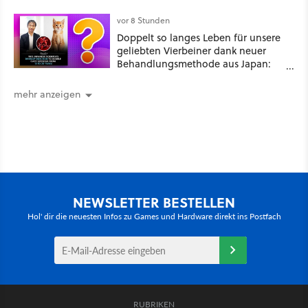
Duolingo Zwergisch pauken
vor 8 Stunden
Doppelt so langes Leben für unsere
geliebten Vierbeiner dank neuer
Behandlungsmethode aus Japan:
Der Blick auf über 1.200
Kommentare zeigt, dass es nicht so
mehr anzeigen
einfach ist
NEWSLETTER BESTELLEN
Hol' dir die neuesten Infos zu Games und Hardware direkt ins Postfach
RUBRIKEN