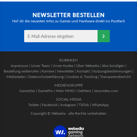
NEWSLETTER BESTELLEN
Hol' dir die neuesten Infos zu Games und Hardware direkt ins Postfach
RUBRIKEN
Impressum
|
Unser Team
|
Unser Kodex
|
Über Webedia
|
Abo kündigen
|
Bestellung widerrufen
|
Karriere
|
Newsletter
|
Kontakt
|
Nutzungsbestimmungen
|
Mediadaten
|
Datenschutzerklärung
|
Cookies & Tracking
|
Transparenzbericht
MEDIENGRUPPE
GameStar
|
GamePro
|
Mein MMO
|
GetHero
|
Jeuxvideo.com
SOCIAL MEDIA
Twitter
|
Facebook
|
Instagram
|
TikTok
|
WhatsApp
Copyright © Webedia - alle Rechte vorbehalten