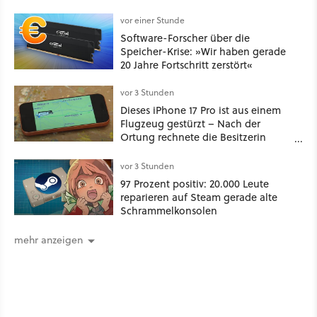
Spinoffs
vor einer Stunde
Software-Forscher über die
Speicher-Krise: »Wir haben gerade
20 Jahre Fortschritt zerstört«
vor 3 Stunden
Dieses iPhone 17 Pro ist aus einem
Flugzeug gestürzt – Nach der
Ortung rechnete die Besitzerin
nicht damit, es unversehrt
vorzufinden
vor 3 Stunden
97 Prozent positiv: 20.000 Leute
reparieren auf Steam gerade alte
Schrammelkonsolen
mehr anzeigen