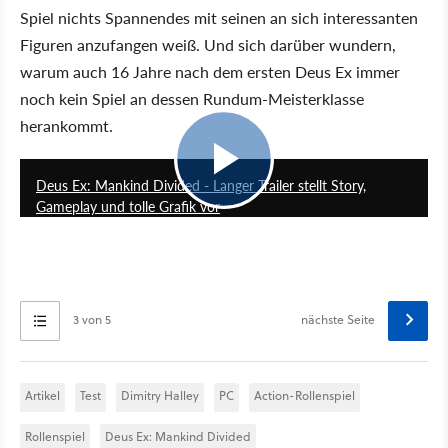
Spiel nichts Spannendes mit seinen an sich interessanten
Figuren anzufangen weiß. Und sich darüber wundern,
warum auch 16 Jahre nach dem ersten Deus Ex immer
noch kein Spiel an dessen Rundum-Meisterklasse
herankommt.
6:08
Deus Ex: Mankind Divided - Langer Trailer stellt Story,
Gameplay und tolle Grafik vor
3 von 5
nächste Seite
Artikel
Test
Dimitry Halley
PC
Action-Rollenspiel
Rollenspiel
Deus Ex: Mankind Divided