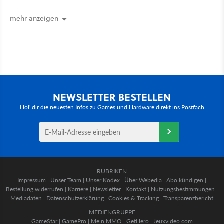
mehr anzeigen
NEWSLETTER BESTELLEN
Hol' dir die neuesten Infos zu Games und Hardware direkt ins Postfach
RUBRIKEN
Impressum
|
Unser Team
|
Unser Kodex
|
Über Webedia
|
Abo kündigen
|
Bestellung widerrufen
|
Karriere
|
Newsletter
|
Kontakt
|
Nutzungsbestimmungen
|
Mediadaten
|
Datenschutzerklärung
|
Cookies & Tracking
|
Transparenzbericht
MEDIENGRUPPE
GameStar
|
GamePro
|
Mein MMO
|
GetHero
|
Jeuxvideo.com