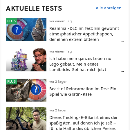
AKTUELLE TESTS
alle anzeigen
PLUS
vor einem Tag
Reanimal-DLC im Test: Ein gewohnt
atmosphärischer Appetithappen,
der einen extrem bitteren
Nachgeschmack hinterlässt
vor einem Tag
Ich habe mein ganzes Leben nur
Lego gebaut. Mein erstes
Lumibricks-Set hat mich jetzt
nachhaltig beeindruckt: Game
Stack im Test
PLUS
vor 2 Tagen
Beast of Reincarnation im Test: Ein
Spiel wie Gratin-Käse
vor 2 Tagen
Dieses Trecking-E-Bike ist eines der
spaßigsten, auf denen ich je saß –
für die Hälfte des üblichen Preises