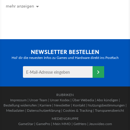
mehr anzeigen
NEWSLETTER BESTELLEN
Hol' dir die neuesten Infos zu Games und Hardware direkt ins Postfach
RUBRIKEN
Impressum
|
Unser Team
|
Unser Kodex
|
Über Webedia
|
Abo kündigen
|
Bestellung widerrufen
|
Karriere
|
Newsletter
|
Kontakt
|
Nutzungsbestimmungen
|
Mediadaten
|
Datenschutzerklärung
|
Cookies & Tracking
|
Transparenzbericht
MEDIENGRUPPE
GameStar
|
GamePro
|
Mein MMO
|
GetHero
|
Jeuxvideo.com