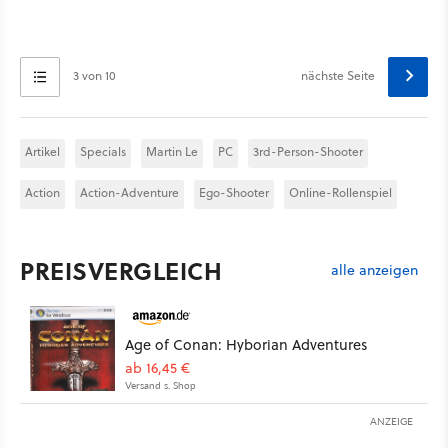
3 von 10
nächste Seite
Artikel
Specials
Martin Le
PC
3rd-Person-Shooter
Action
Action-Adventure
Ego-Shooter
Online-Rollenspiel
PREISVERGLEICH
alle anzeigen
Age of Conan: Hyborian Adventures
ab 16,45 €
Versand s. Shop
ANZEIGE