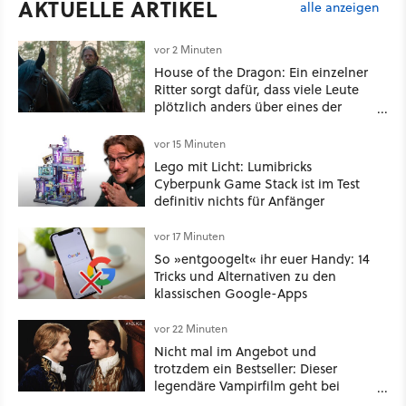
AKTUELLE ARTIKEL
alle anzeigen
vor 2 Minuten
House of the Dragon: Ein einzelner
Ritter sorgt dafür, dass viele Leute
plötzlich anders über eines der
umstrittensten Häuser von Game of
Thrones denken
vor 15 Minuten
Lego mit Licht: Lumibricks
Cyberpunk Game Stack ist im Test
definitiv nichts für Anfänger
vor 17 Minuten
So »entgoogelt« ihr euer Handy: 14
Tricks und Alternativen zu den
klassischen Google-Apps
vor 22 Minuten
Nicht mal im Angebot und
trotzdem ein Bestseller: Dieser
legendäre Vampirfilm geht bei
Amazon gerade durch die Decke!