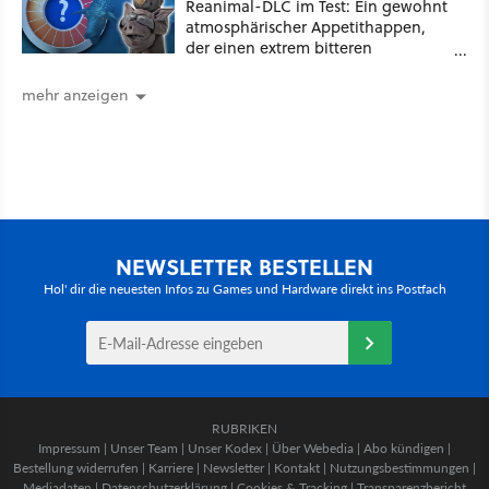
Reanimal-DLC im Test: Ein gewohnt
atmosphärischer Appetithappen,
der einen extrem bitteren
Nachgeschmack hinterlässt
mehr anzeigen
NEWSLETTER BESTELLEN
Hol' dir die neuesten Infos zu Games und Hardware direkt ins Postfach
RUBRIKEN
Impressum
|
Unser Team
|
Unser Kodex
|
Über Webedia
|
Abo kündigen
|
Bestellung widerrufen
|
Karriere
|
Newsletter
|
Kontakt
|
Nutzungsbestimmungen
|
Mediadaten
|
Datenschutzerklärung
|
Cookies & Tracking
|
Transparenzbericht