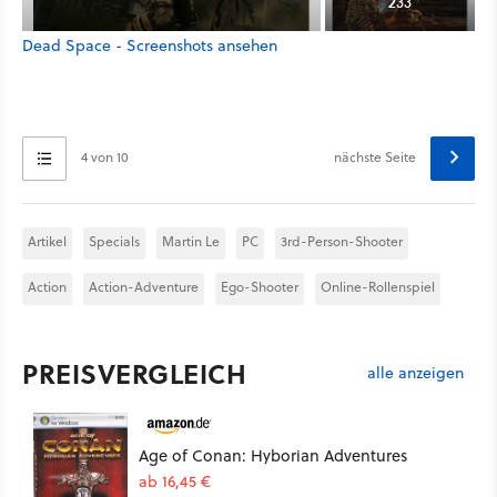
233
Dead Space - Screenshots ansehen
4 von 10
nächste Seite
Artikel
Specials
Martin Le
PC
3rd-Person-Shooter
Action
Action-Adventure
Ego-Shooter
Online-Rollenspiel
PREISVERGLEICH
alle anzeigen
Age of Conan: Hyborian Adventures
ab 16,45 €