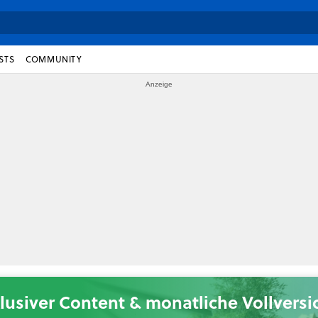
STS
COMMUNITY
lusiver Content & monatliche Vollvers