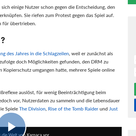
n sich einige Nutzer schon gegen die Entscheidung, den
erknüpfen. Sie riefen zum Protest gegen das Spiel auf.
 für übertrieben.
t?
ng des Jahres in die Schlagzeilen
, weil er zunächst als
 zufolge doch Möglichkeiten gefunden, den DRM zu
en Kopierschutz umgangen hatte, mehrere Spiele online
ißreflexe auslöst, für wenig Beeinträchtigung beim
edoch vor, Nutzerdaten zu sammeln und die Lebensdauer
ie Spiele
The Division
,
Rise of the Tomb Raider
und
Just
2:09
lt die Welt von Karnaca vor