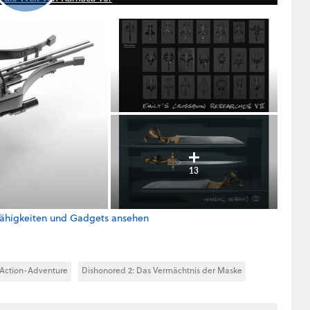
13
Fähigkeiten und Gadgets ansehen
Action-Adventure
Dishonored 2: Das Vermächtnis der Maske