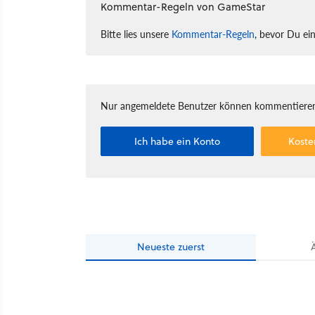
Kommentar-Regeln von GameStar
Bitte lies unsere
Kommentar-Regeln
, bevor Du ei
Nur angemeldete Benutzer können kommentieren
Ich habe ein Konto
Koste
Neueste
zuerst