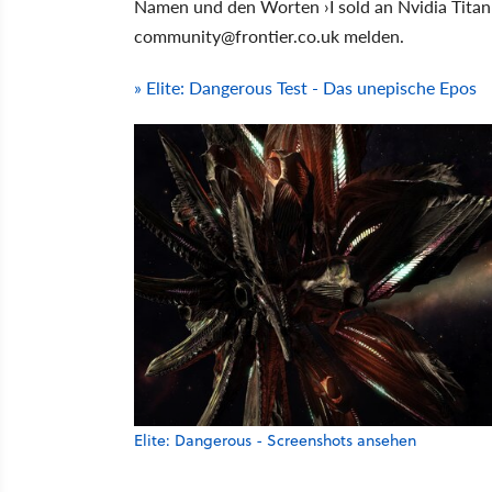
Namen und den Worten ›I sold an Nvidia Titan B
community@frontier.co.uk
melden.
» Elite: Dangerous Test - Das unepische Epos
Elite: Dangerous - Screenshots ansehen