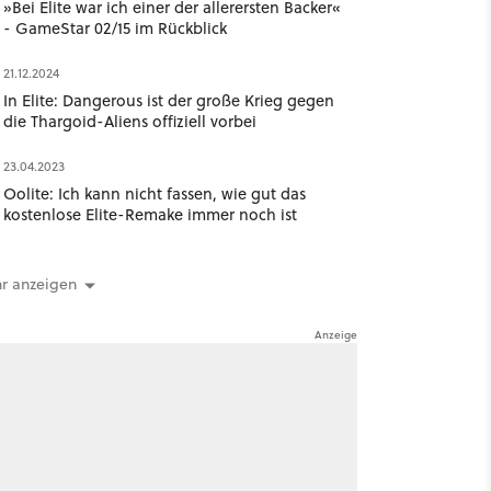
»Bei Elite war ich einer der allerersten Backer«
- GameStar 02/15 im Rückblick
21.12.2024
In Elite: Dangerous ist der große Krieg gegen
die Thargoid-Aliens offiziell vorbei
23.04.2023
Oolite: Ich kann nicht fassen, wie gut das
kostenlose Elite-Remake immer noch ist
r anzeigen