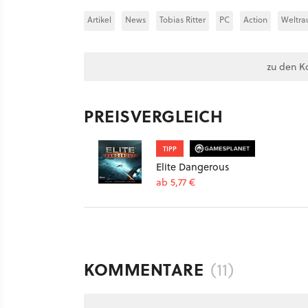
Artikel
News
Tobias Ritter
PC
Action
Weltra
zu den K
PREISVERGLEICH
TIPP
Elite Dangerous
ab 5,77 €
KOMMENTARE
(11)