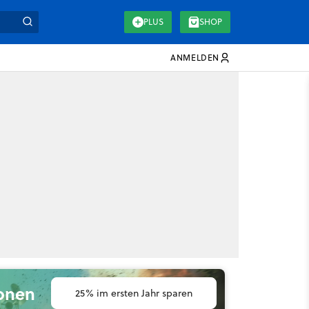
PLUS
SHOP
ANMELDEN
ionen
25% im ersten Jahr sparen