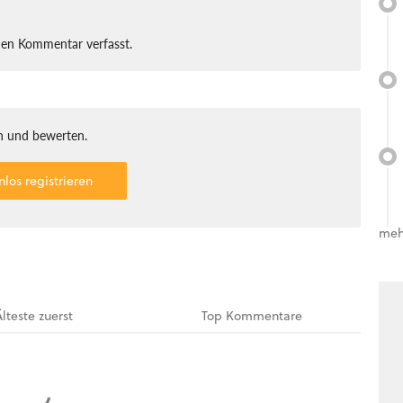
nen Kommentar verfasst.
 und bewerten.
nlos registrieren
meh
Älteste
zuerst
Top
Kommentare