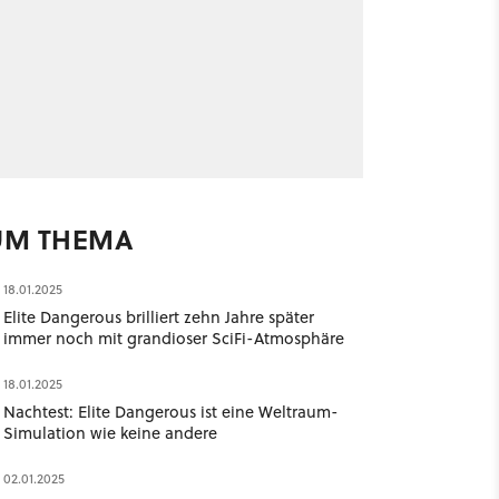
UM THEMA
18.01.2025
Elite Dangerous brilliert zehn Jahre später
immer noch mit grandioser SciFi-Atmosphäre
18.01.2025
Nachtest: Elite Dangerous ist eine Weltraum-
Simulation wie keine andere
02.01.2025