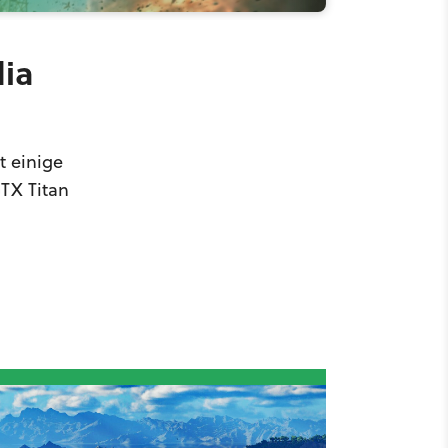
dia
t einige
GTX Titan