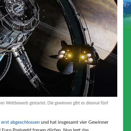
en Wettbewerb gestartet. Die gewinnen gibt es diesmal fünf
 erst abgeschlossen
und hat insgesamt vier Gewinner
 Euro Preisgeld freuen dürfen. Nun legt das