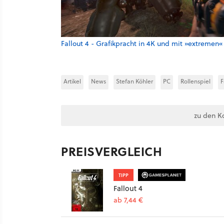
Fallout 4 - Grafikpracht in 4K und mit »extremen«
Artikel
News
Stefan Köhler
PC
Rollenspiel
F
zu den K
PREISVERGLEICH
TIPP
Fallout 4
ab 7,44 €