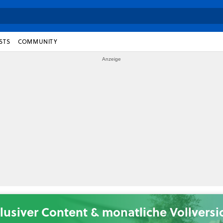
STS
COMMUNITY
lusiver Content & monatliche Vollvers