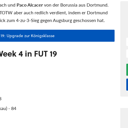
bach und
Paco Alcacer
von der Borussia aus Dortmund.
 TOTW aber auch redlich verdient, indem er Dortmund
ck zum 4-zu-3-Sieg gegen Augsburg geschossen hat.
A 19: Upgrade zur Königsklasse
Week 4 in FUT 19
3
au) - 84