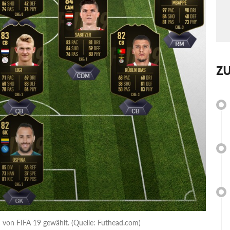
Z
W von FIFA 19 gewählt. (Quelle: Futhead.com)