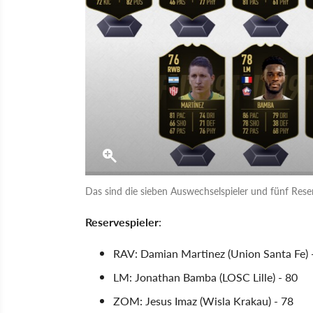
Das sind die sieben Auswechselspieler und fünf Rese
Reservespieler
:
RAV: Damian Martinez (Union Santa Fe) 
LM: Jonathan Bamba (LOSC Lille) - 80
ZOM: Jesus Imaz (Wisla Krakau) - 78