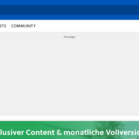
STS
COMMUNITY
lusiver Content & monatliche Vollvers