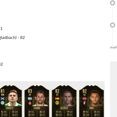
81
ladbach) - 82
meh
82