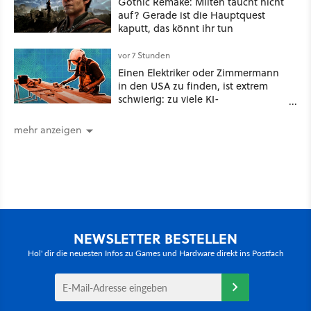
Gothic Remake: Milten taucht nicht
auf? Gerade ist die Hauptquest
kaputt, das könnt ihr tun
vor 7 Stunden
Einen Elektriker oder Zimmermann
in den USA zu finden, ist extrem
schwierig: zu viele KI-
Rechenzentren
mehr anzeigen
NEWSLETTER BESTELLEN
Hol' dir die neuesten Infos zu Games und Hardware direkt ins Postfach