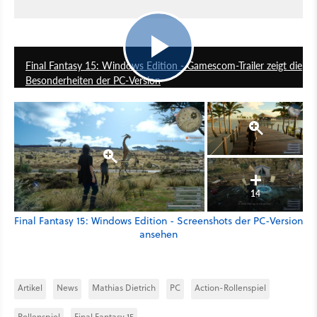
2:13
Final Fantasy 15: Windows Edition - Gamescom-Trailer zeigt die
Besonderheiten der PC-Version
14
Final Fantasy 15: Windows Edition - Screenshots der PC-Version
ansehen
Artikel
News
Mathias Dietrich
PC
Action-Rollenspiel
Rollenspiel
Final Fantasy 15