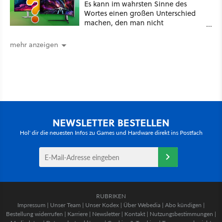
Es kann im wahrsten Sinne des
Wortes einen großen Unterschied
machen, den man nicht
unterschätzen sollte: Mit welchem
Seitenverhältnis seid ihr unterwegs?
mehr anzeigen
NEWSLETTER BESTELLEN
Hol' dir die neuesten Infos zu Games und Hardware direkt ins Postfach
RUBRIKEN
Impressum
|
Unser Team
|
Unser Kodex
|
Über Webedia
|
Abo kündigen
|
Bestellung widerrufen
|
Karriere
|
Newsletter
|
Kontakt
|
Nutzungsbestimmungen
|