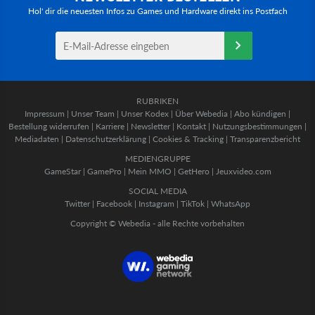
Hol' dir die neuesten Infos zu Games und Hardware direkt ins Postfach
RUBRIKEN
Impressum
|
Unser Team
|
Unser Kodex
|
Über Webedia
|
Abo kündigen
|
Bestellung widerrufen
|
Karriere
|
Newsletter
|
Kontakt
|
Nutzungsbestimmungen
|
Mediadaten
|
Datenschutzerklärung
|
Cookies & Tracking
|
Transparenzbericht
MEDIENGRUPPE
GameStar
|
GamePro
|
Mein MMO
|
GetHero
|
Jeuxvideo.com
SOCIAL MEDIA
Twitter
|
Facebook
|
Instagram
|
TikTok
|
WhatsApp
Copyright © Webedia - alle Rechte vorbehalten