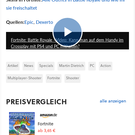
sie freischaltet
Quellen:
Epic
,
Dexerto
7:32
Fortnite: Battle Royale - Video: Kann man auf dem Handy im
Crossplay mit PS4 und PC mithalten?
Artikel
News
Specials
Martin Dietrich
PC
Action
Multiplayer-Shooter
Fortnite
Shooter
PREISVERGLEICH
alle anzeigen
Fortnite
ab 3,65 €