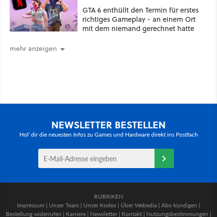
GTA 6 enthüllt den Termin für erstes
richtiges Gameplay - an einem Ort
mit dem niemand gerechnet hatte
mehr anzeigen
NEWSLETTER BESTELLEN
Hol' dir die neuesten Infos zu Games und Hardware direkt ins Postfach
RUBRIKEN
Impressum
|
Unser Team
|
Unser Kodex
|
Über Webedia
|
Abo kündigen
|
Bestellung widerrufen
|
Karriere
|
Newsletter
|
Kontakt
|
Nutzungsbestimmungen
|