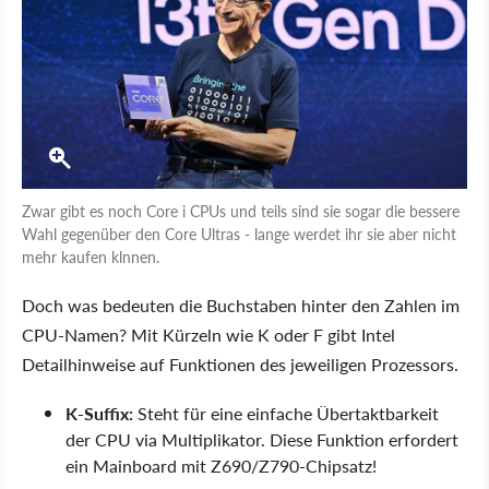
Zwar gibt es noch Core i CPUs und teils sind sie sogar die bessere
Wahl gegenüber den Core Ultras - lange werdet ihr sie aber nicht
mehr kaufen klnnen.
Doch was bedeuten die Buchstaben hinter den Zahlen im
CPU-Namen? Mit Kürzeln wie K oder F gibt Intel
Detailhinweise auf Funktionen des jeweiligen Prozessors.
K-Suffix:
Steht für eine einfache Übertaktbarkeit
der CPU via Multiplikator. Diese Funktion erfordert
ein Mainboard mit Z690/Z790-Chipsatz!