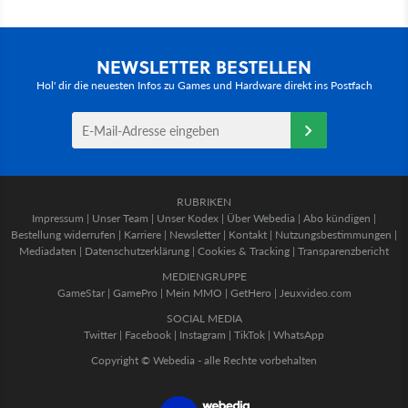
NEWSLETTER BESTELLEN
Hol' dir die neuesten Infos zu Games und Hardware direkt ins Postfach
RUBRIKEN
Impressum
|
Unser Team
|
Unser Kodex
|
Über Webedia
|
Abo kündigen
|
Bestellung widerrufen
|
Karriere
|
Newsletter
|
Kontakt
|
Nutzungsbestimmungen
|
Mediadaten
|
Datenschutzerklärung
|
Cookies & Tracking
|
Transparenzbericht
MEDIENGRUPPE
GameStar
|
GamePro
|
Mein MMO
|
GetHero
|
Jeuxvideo.com
SOCIAL MEDIA
Twitter
|
Facebook
|
Instagram
|
TikTok
|
WhatsApp
Copyright © Webedia - alle Rechte vorbehalten