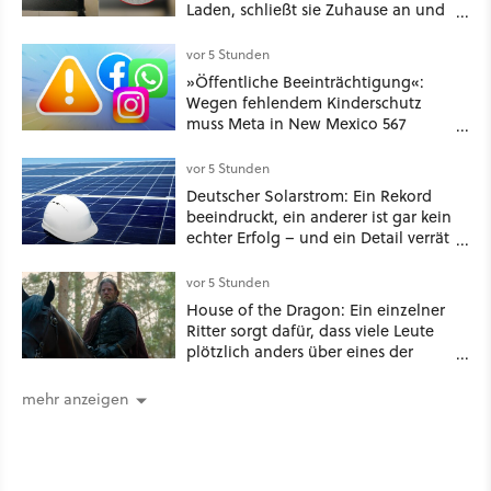
Laden, schließt sie Zuhause an und
schon hat er seine erste
funktionierende PlayStation [Best of
vor 5 Stunden
GameStar]
»Öffentliche Beeinträchtigung«:
Wegen fehlendem Kinderschutz
muss Meta in New Mexico 567
Millionen US-Dollar zahlen
vor 5 Stunden
Deutscher Solarstrom: Ein Rekord
beeindruckt, ein anderer ist gar kein
echter Erfolg – und ein Detail verrät
mehr über die Energiewende als
jede Zahl
vor 5 Stunden
House of the Dragon: Ein einzelner
Ritter sorgt dafür, dass viele Leute
plötzlich anders über eines der
umstrittensten Häuser von Game of
Thrones denken
mehr anzeigen