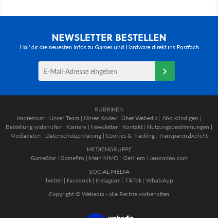
NEWSLETTER BESTELLEN
Hol' dir die neuesten Infos zu Games und Hardware direkt ins Postfach
RUBRIKEN
Impressum
|
Unser Team
|
Unser Kodex
|
Über Webedia
|
Abo kündigen
|
Bestellung widerrufen
|
Karriere
|
Newsletter
|
Kontakt
|
Nutzungsbestimmungen
|
Mediadaten
|
Datenschutzerklärung
|
Cookies & Tracking
|
Transparenzbericht
MEDIENGRUPPE
GameStar
|
GamePro
|
Mein MMO
|
GetHero
|
Jeuxvideo.com
SOCIAL MEDIA
Twitter
|
Facebook
|
Instagram
|
TikTok
|
WhatsApp
Copyright © Webedia - alle Rechte vorbehalten