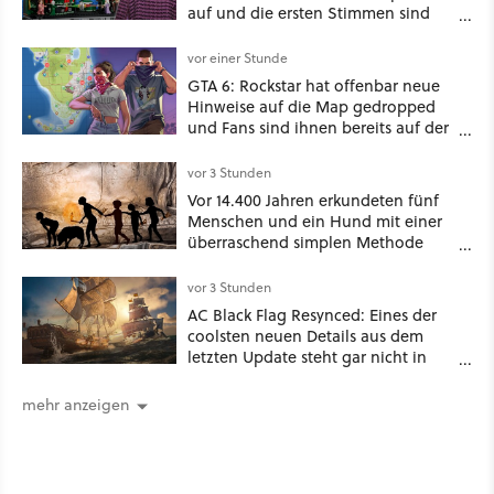
auf und die ersten Stimmen sind
schon wieder kritisch
vor einer Stunde
GTA 6: Rockstar hat offenbar neue
Hinweise auf die Map gedropped
und Fans sind ihnen bereits auf der
Schliche
vor 3 Stunden
Vor 14.400 Jahren erkundeten fünf
Menschen und ein Hund mit einer
überraschend simplen Methode
eine tiefe Höhle und hinterließen
Spuren für die Ewigkeit
vor 3 Stunden
AC Black Flag Resynced: Eines der
coolsten neuen Details aus dem
letzten Update steht gar nicht in
den Patch Notes
mehr anzeigen