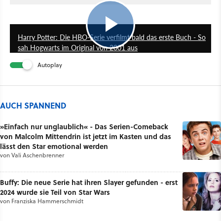
2:17
Harry Potter: Die HBO-Serie verfilmt bald das erste Buch - So
sah Hogwarts im Original von 2001 aus
Autoplay
AUCH SPANNEND
»Einfach nur unglaublich« - Das Serien-Comeback
von Malcolm Mittendrin ist jetzt im Kasten und das
lässt den Star emotional werden
von
Vali Aschenbrenner
Buffy: Die neue Serie hat ihren Slayer gefunden - erst
2024 wurde sie Teil von Star Wars
von
Franziska Hammerschmidt