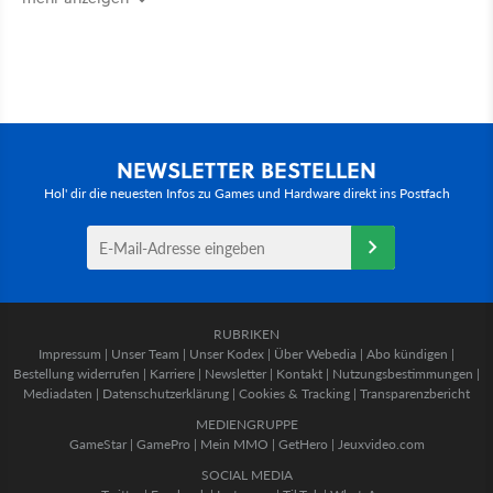
NEWSLETTER BESTELLEN
Hol' dir die neuesten Infos zu Games und Hardware direkt ins Postfach
RUBRIKEN
Impressum
|
Unser Team
|
Unser Kodex
|
Über Webedia
|
Abo kündigen
|
Bestellung widerrufen
|
Karriere
|
Newsletter
|
Kontakt
|
Nutzungsbestimmungen
|
Mediadaten
|
Datenschutzerklärung
|
Cookies & Tracking
|
Transparenzbericht
MEDIENGRUPPE
GameStar
|
GamePro
|
Mein MMO
|
GetHero
|
Jeuxvideo.com
SOCIAL MEDIA