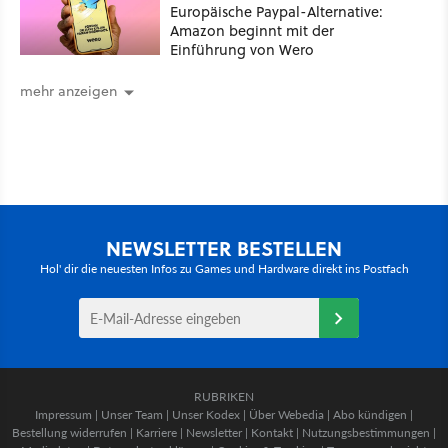
Europäische Paypal-Alternative:
Amazon beginnt mit der
Einführung von Wero
mehr anzeigen
NEWSLETTER BESTELLEN
Hol' dir die neuesten Infos zu Games und Hardware direkt ins Postfach
RUBRIKEN
Impressum
|
Unser Team
|
Unser Kodex
|
Über Webedia
|
Abo kündigen
|
Bestellung widerrufen
|
Karriere
|
Newsletter
|
Kontakt
|
Nutzungsbestimmungen
|