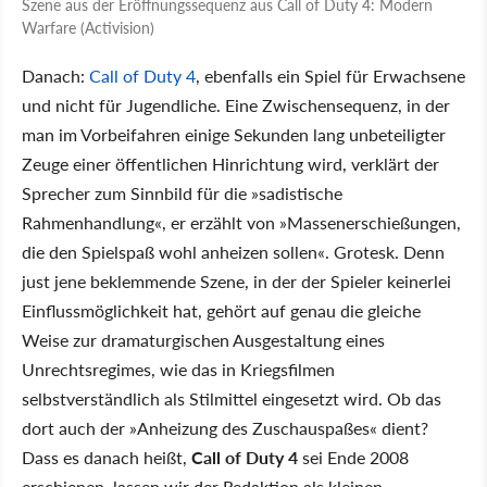
Szene aus der Eröffnungssequenz aus Call of Duty 4: Modern
Warfare (Activision)
Danach:
Call of Duty 4
, ebenfalls ein Spiel für Erwachsene
und nicht für Jugendliche. Eine Zwischensequenz, in der
man im Vorbeifahren einige Sekunden lang unbeteiligter
Zeuge einer öffentlichen Hinrichtung wird, verklärt der
Sprecher zum Sinnbild für die »sadistische
Rahmenhandlung«, er erzählt von »Massenerschießungen,
die den Spielspaß wohl anheizen sollen«. Grotesk. Denn
just jene beklemmende Szene, in der der Spieler keinerlei
Einflussmöglichkeit hat, gehört auf genau die gleiche
Weise zur dramaturgischen Ausgestaltung eines
Unrechtsregimes, wie das in Kriegsfilmen
selbstverständlich als Stilmittel eingesetzt wird. Ob das
dort auch der »Anheizung des Zuschauspaßes« dient?
Dass es danach heißt,
Call of Duty 4
sei Ende 2008
erschienen, lassen wir der Redaktion als kleinen