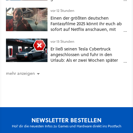
Game Awards zu
vor 12 Stunden
Einen der größten deutschen
Fantasyfilme 2025 könnt ihr euch ab
sofort auf Netflix anschauen, mit
dabei: ein Star aus Der Hobbit
vor 13 Stunden
Er ließ seinen Tesla Cybertruck
angeschlossen und fuhr in den
Urlaub: Als er zwei Wochen später
zurückkam, sprang der Truck nicht
mehr an [Best of GameStar]
mehr anzeigen
NEWSLETTER BESTELLEN
Hol' dir die neuesten Infos zu Games und Hardware direkt ins Postfach