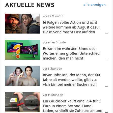
AKTUELLE NEWS
alle anzeigen
vor 25 Minuten
16 Folgen voller Action und acht
weitere kommen ab August dazu:
Diese Serie macht Lust auf den
kommenden Call-of-Duty-Film
vor einer Stunde
Es kann im wahrsten Sinne des
Wortes einen großen Unterschied
machen, den man nicht
unterschätzen sollte: Mit welchem
Seitenverhältnis seid ihr unterwegs?
vor 3 Stunden
Bryan Johnson, der Mann, der 100
Jahre alt werden wollte, gibt zu:
»Ich bin bei meiner Suche nach
Langlebigkeit zu weit gegangen«
vor 14 Stunden
Ein Glückspilz kauft eine PS4 für 5
Euro in einem Second-Hand-
Laden, schließt sie Zuhause an und