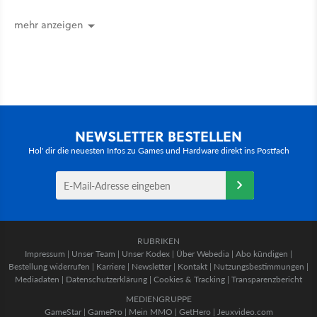
schon hat er seine erste
funktionierende PlayStation [Best of
mehr anzeigen
GameStar]
NEWSLETTER BESTELLEN
Hol' dir die neuesten Infos zu Games und Hardware direkt ins Postfach
RUBRIKEN
Impressum
|
Unser Team
|
Unser Kodex
|
Über Webedia
|
Abo kündigen
|
Bestellung widerrufen
|
Karriere
|
Newsletter
|
Kontakt
|
Nutzungsbestimmungen
|
Mediadaten
|
Datenschutzerklärung
|
Cookies & Tracking
|
Transparenzbericht
MEDIENGRUPPE
GameStar
|
GamePro
|
Mein MMO
|
GetHero
|
Jeuxvideo.com