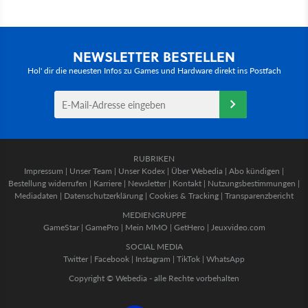
NEWSLETTER BESTELLEN
Hol' dir die neuesten Infos zu Games und Hardware direkt ins Postfach
RUBRIKEN
Impressum
|
Unser Team
|
Unser Kodex
|
Über Webedia
|
Abo kündigen
|
Bestellung widerrufen
|
Karriere
|
Newsletter
|
Kontakt
|
Nutzungsbestimmungen
|
Mediadaten
|
Datenschutzerklärung
|
Cookies & Tracking
|
Transparenzbericht
MEDIENGRUPPE
GameStar
|
GamePro
|
Mein MMO
|
GetHero
|
Jeuxvideo.com
SOCIAL MEDIA
Twitter
|
Facebook
|
Instagram
|
TikTok
|
WhatsApp
Copyright © Webedia - alle Rechte vorbehalten