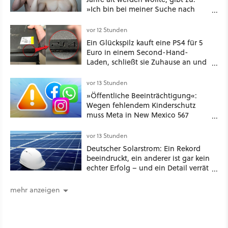
»Ich bin bei meiner Suche nach
Langlebigkeit zu weit gegangen«
vor 12 Stunden
Ein Glückspilz kauft eine PS4 für 5
Euro in einem Second-Hand-
Laden, schließt sie Zuhause an und
schon hat er seine erste
funktionierende PlayStation [Best of
vor 13 Stunden
GameStar]
»Öffentliche Beeinträchtigung«:
Wegen fehlendem Kinderschutz
muss Meta in New Mexico 567
Millionen US-Dollar zahlen
vor 13 Stunden
Deutscher Solarstrom: Ein Rekord
beeindruckt, ein anderer ist gar kein
echter Erfolg – und ein Detail verrät
mehr über die Energiewende als
jede Zahl
mehr anzeigen