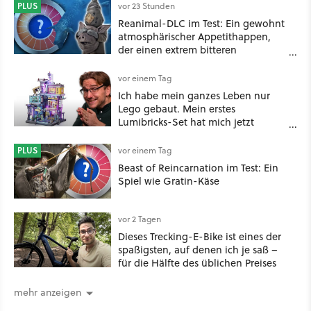
PLUS
vor 23 Stunden
Reanimal-DLC im Test: Ein gewohnt
atmosphärischer Appetithappen,
der einen extrem bitteren
Nachgeschmack hinterlässt
vor einem Tag
Ich habe mein ganzes Leben nur
Lego gebaut. Mein erstes
Lumibricks-Set hat mich jetzt
nachhaltig beeindruckt: Game
Stack im Test
PLUS
vor einem Tag
Beast of Reincarnation im Test: Ein
Spiel wie Gratin-Käse
vor 2 Tagen
Dieses Trecking-E-Bike ist eines der
spaßigsten, auf denen ich je saß –
für die Hälfte des üblichen Preises
mehr anzeigen