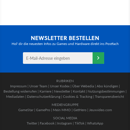
NEWSLETTER BESTELLEN
Hol' dir die neuesten Infos zu Games und Hardware direkt ins Postfach
RUBRIKEN
Impressum
|
Unser Team
|
Unser Kodex
|
Über Webedia
|
Abo kündigen
|
Bestellung widerrufen
|
Karriere
|
Newsletter
|
Kontakt
|
Nutzungsbestimmungen
|
Mediadaten
|
Datenschutzerklärung
|
Cookies & Tracking
|
Transparenzbericht
MEDIENGRUPPE
GameStar
|
GamePro
|
Mein MMO
|
GetHero
|
Jeuxvideo.com
SOCIAL MEDIA
Twitter
|
Facebook
|
Instagram
|
TikTok
|
WhatsApp