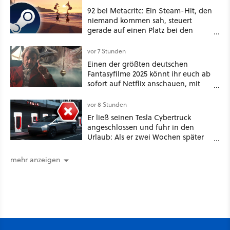
92 bei Metacritc: Ein Steam-Hit, den
niemand kommen sah, steuert
gerade auf einen Platz bei den
Game Awards zu
vor 7 Stunden
Einen der größten deutschen
Fantasyfilme 2025 könnt ihr euch ab
sofort auf Netflix anschauen, mit
dabei: ein Star aus Der Hobbit
vor 8 Stunden
Er ließ seinen Tesla Cybertruck
angeschlossen und fuhr in den
Urlaub: Als er zwei Wochen später
zurückkam, sprang der Truck nicht
mehr an [Best of GameStar]
mehr anzeigen