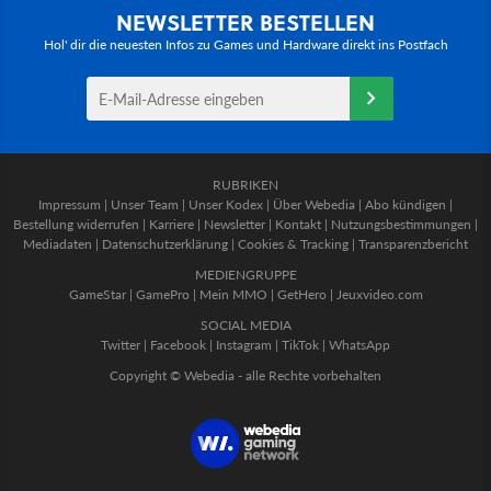
NEWSLETTER BESTELLEN
Hol' dir die neuesten Infos zu Games und Hardware direkt ins Postfach
RUBRIKEN
Impressum
|
Unser Team
|
Unser Kodex
|
Über Webedia
|
Abo kündigen
|
Bestellung widerrufen
|
Karriere
|
Newsletter
|
Kontakt
|
Nutzungsbestimmungen
|
Mediadaten
|
Datenschutzerklärung
|
Cookies & Tracking
|
Transparenzbericht
MEDIENGRUPPE
GameStar
|
GamePro
|
Mein MMO
|
GetHero
|
Jeuxvideo.com
SOCIAL MEDIA
Twitter
|
Facebook
|
Instagram
|
TikTok
|
WhatsApp
Copyright © Webedia - alle Rechte vorbehalten