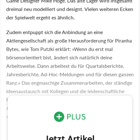
Game Designer Mike Hoge. Das alte Lager wird insgesamt
dreimal neu modelliert und designt. Vielen weiteren Ecken
der Spielwelt ergeht es ähnlich.
Zudem entpuppt sich die Anbindung an eine
Aktiengesellschaft als große Herausforderung für Piranha
Bytes, wie Tom Putzki erklärt: »Wenn du erst mal
börsenorientiert bist, ändert sich natürlich deine
Arbeitsweise. Dann arbeitest du für Quartalsberichte,
Jahresberichte, Ad-Hoc-Meldungen und für diesen ganzen
Ranz.« Das engmaschige Zusammenarbeiten, der ständige
Ideenaustausch mit Kollegen und die leidenschaftliche
Feature-Diskussion beim Feierabendbier entspricht einer
Arbeitsatmosphäre, die nicht immer kompatibel ist mit
ergebnisfokussierten Betriebswirtschaftlern.
Jetzt Artikel