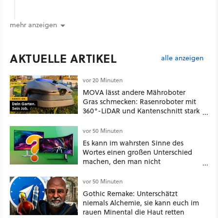
mehr anzeigen
AKTUELLE ARTIKEL
alle anzeigen
vor 20 Minuten
MOVA lässt andere Mähroboter
Gras schmecken: Rasenroboter mit
360°-LiDAR und Kantenschnitt stark
reduziert bei Amazon!
vor 50 Minuten
Es kann im wahrsten Sinne des
Wortes einen großen Unterschied
machen, den man nicht
unterschätzen sollte: Mit welchem
Seitenverhältnis seid ihr unterwegs?
vor 50 Minuten
Gothic Remake: Unterschätzt
niemals Alchemie, sie kann euch im
rauen Minental die Haut retten