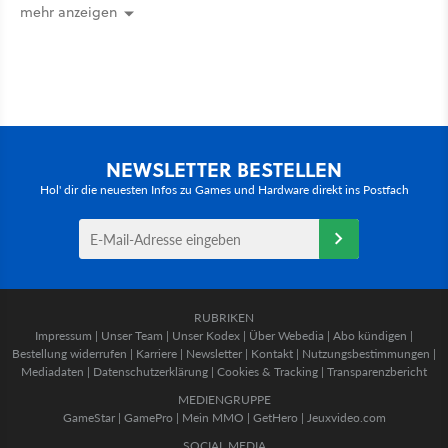
mehr anzeigen
NEWSLETTER BESTELLEN
Hol' dir die neuesten Infos zu Games und Hardware direkt ins Postfach
RUBRIKEN
Impressum
|
Unser Team
|
Unser Kodex
|
Über Webedia
|
Abo kündigen
|
Bestellung widerrufen
|
Karriere
|
Newsletter
|
Kontakt
|
Nutzungsbestimmungen
|
Mediadaten
|
Datenschutzerklärung
|
Cookies & Tracking
|
Transparenzbericht
MEDIENGRUPPE
GameStar
|
GamePro
|
Mein MMO
|
GetHero
|
Jeuxvideo.com
SOCIAL MEDIA