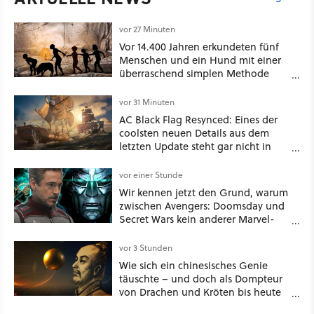
vor 27 Minuten
Vor 14.400 Jahren erkundeten fünf
Menschen und ein Hund mit einer
überraschend simplen Methode
eine tiefe Höhle und hinterließen
Spuren für die Ewigkeit
vor 31 Minuten
AC Black Flag Resynced: Eines der
coolsten neuen Details aus dem
letzten Update steht gar nicht in
den Patch Notes
vor einer Stunde
Wir kennen jetzt den Grund, warum
zwischen Avengers: Doomsday und
Secret Wars kein anderer Marvel-
Film erscheint
vor 3 Stunden
Wie sich ein chinesisches Genie
täuschte – und doch als Dompteur
von Drachen und Kröten bis heute
Recht behält [Best of GameStar]