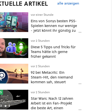
KTUELLE ARTIKEL
alle anzeigen
vor einer Stunde
Eins von Sonys besten PS5-
Spielen kennen nur wenige
- jetzt könnt ihr günstig zu
ihnen gehören!
vor 2 Stunden
Diese 5 Tipps und Tricks für
Teams hätte ich gerne
1
früher gekannt
vor 2 Stunden
92 bei Metacritc: Ein
Steam-Hit, den niemand
4
kommen sah, steuert
gerade auf einen Platz bei
den Game Awards zu
S
vor 2 Stunden
Star Wars: Nach 12 Jahren
Arbeit ist ein Fan-Projekt
2
2
die beste Art, einen