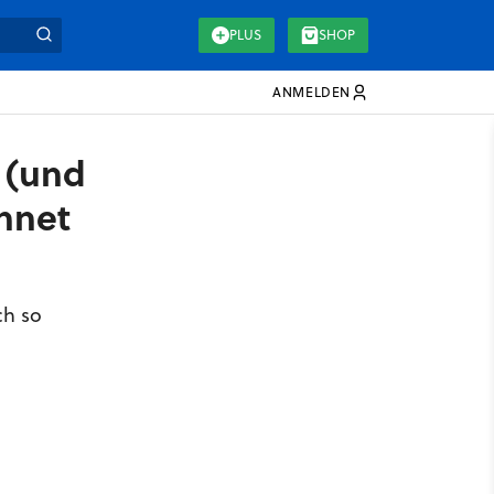
PLUS
SHOP
ANMELDEN
 (und
hnet
ch so