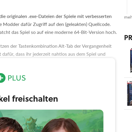
ie originalen .exe-Dateien der Spiele mit verbesserten
meh
 Modder dafür Zugriff auf den (geleakten) Quellcode.
cht das Spiel so auf eine moderne 64-Bit-Version hoch.
P
tzen der Tastenkombination Alt-Tab der Vergangenheit
dafür, dass ihr jederzeit nahtlos aus dem Spiel und
en beim Rundenwechsel sowie beim Übergang in die
 dass sie fast augenblicklich ablaufen. Sogar eine native
riert.
ikel freischalten