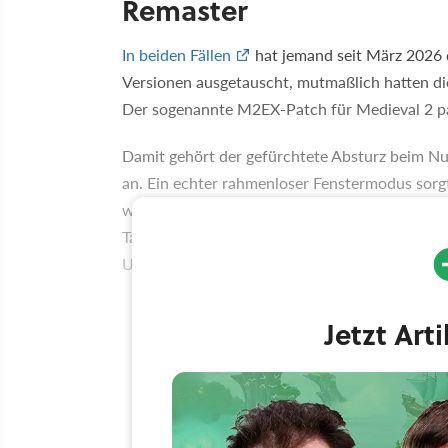
Remaster
In beiden Fällen
hat jemand seit März 2026 d
Versionen ausgetauscht, mutmaßlich hatten die
Der sogenannte M2EX-Patch für Medieval 2 pat
Damit gehört der gefürchtete Absturz beim Nu
an. Ein echter rahmenloser Fenstermodus sorgt 
wieder rein tabben könnt. Auch die Ladezeit
Taktikschlachten wurden so drastisch verkürzt,
Unterstützung für das Steam Deck ist nun integ
Jetzt Art