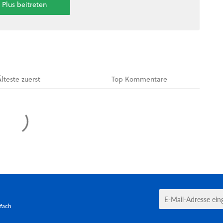
t Plus beitreten
Älteste
zuerst
Top
Kommentare
tfach