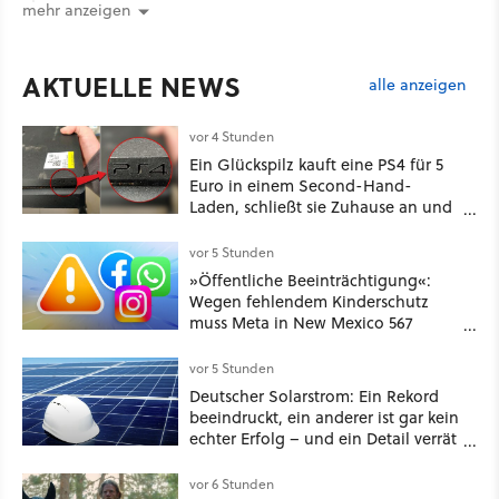
mehr anzeigen
AKTUELLE NEWS
alle anzeigen
vor 4 Stunden
Ein Glückspilz kauft eine PS4 für 5
Euro in einem Second-Hand-
Laden, schließt sie Zuhause an und
schon hat er seine erste
funktionierende PlayStation [Best of
vor 5 Stunden
GameStar]
»Öffentliche Beeinträchtigung«:
Wegen fehlendem Kinderschutz
muss Meta in New Mexico 567
Millionen US-Dollar zahlen
vor 5 Stunden
Deutscher Solarstrom: Ein Rekord
beeindruckt, ein anderer ist gar kein
echter Erfolg – und ein Detail verrät
mehr über die Energiewende als
jede Zahl
vor 6 Stunden