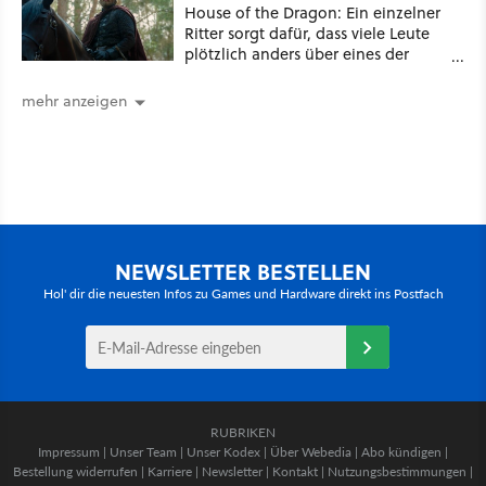
House of the Dragon: Ein einzelner
Ritter sorgt dafür, dass viele Leute
plötzlich anders über eines der
umstrittensten Häuser von Game of
Thrones denken
mehr anzeigen
NEWSLETTER BESTELLEN
Hol' dir die neuesten Infos zu Games und Hardware direkt ins Postfach
RUBRIKEN
Impressum
|
Unser Team
|
Unser Kodex
|
Über Webedia
|
Abo kündigen
|
Bestellung widerrufen
|
Karriere
|
Newsletter
|
Kontakt
|
Nutzungsbestimmungen
|