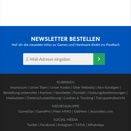
NEWSLETTER BESTELLEN
Hol' dir die neuesten Infos zu Games und Hardware direkt ins Postfach
RUBRIKEN
Impressum
|
Unser Team
|
Unser Kodex
|
Über Webedia
|
Abo kündigen
|
Bestellung widerrufen
|
Karriere
|
Newsletter
|
Kontakt
|
Nutzungsbestimmungen
|
Mediadaten
|
Datenschutzerklärung
|
Cookies & Tracking
|
Transparenzbericht
MEDIENGRUPPE
GameStar
|
GamePro
|
Mein MMO
|
GetHero
|
Jeuxvideo.com
SOCIAL MEDIA
Twitter
|
Facebook
|
Instagram
|
TikTok
|
WhatsApp