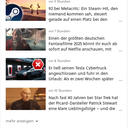
vor 5 Stunden
92 bei Metacritc: Ein Steam-Hit, den
niemand kommen sah, steuert
gerade auf einen Platz bei den
Game Awards zu
vor 7 Stunden
Einen der größten deutschen
Fantasyfilme 2025 könnt ihr euch ab
sofort auf Netflix anschauen, mit
dabei: ein Star aus Der Hobbit
vor 8 Stunden
Er ließ seinen Tesla Cybertruck
angeschlossen und fuhr in den
Urlaub: Als er zwei Wochen später
zurückkam, sprang der Truck nicht
mehr an [Best of GameStar]
vor 10 Stunden
Nach fast 40 Jahren bei Star Trek hat
der Picard-Darsteller Patrick Stewart
eine klare Lieblingsfolge – und die
ist Familiensache
mehr anzeigen