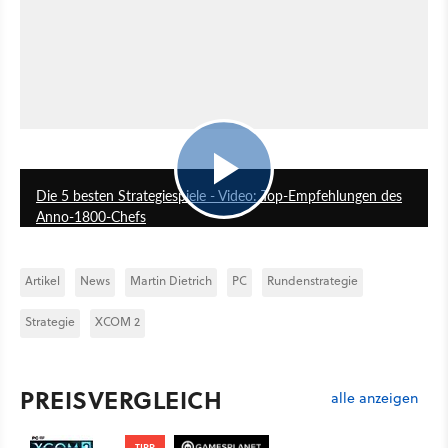
3:17
Die 5 besten Strategiespiele - Video: Top-Empfehlungen des
Anno-1800-Chefs
Artikel
News
Martin Dietrich
PC
Rundenstrategie
Strategie
XCOM 2
PREISVERGLEICH
alle anzeigen
TIPP