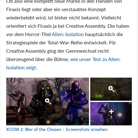
Ob also eine komplett neue Marke in den Händen von
Firaxis liegt oder aber ein verstaubtes Konzept
wiederbelebt wird, ist bisher nicht bekannt. Vielleicht
orientiert sich Firaxis ja bei Creative Assembly. Die haben
vor dem Horror-Titel
Alien: Isolation
hauptsächlich die
Strategiespiele der Total-War-Reihe entwickelt. Für
Creative Assembly ging der Genrewechsel recht
überzeugend über die Bühne,
wie unser Test zu Alien:
Isolation zeigt
.
7
XCOM 2: War of the Chosen - Screenshots ansehen