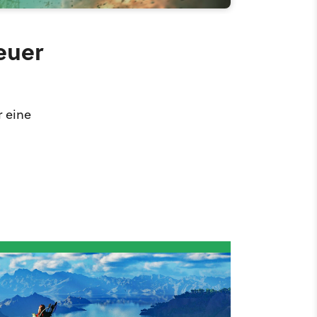
euer
r eine