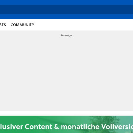
STS
COMMUNITY
lusiver Content & monatliche Vollvers