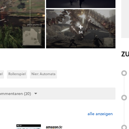
84
Z
el
Rollenspiel
Nier: Automata
ommentaren (20)
alle anzeigen