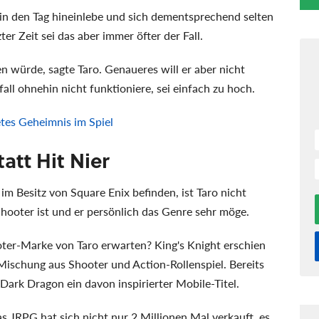
 in den Tag hineinlebe und sich dementsprechend selten
r Zeit sei das aber immer öfter der Fall.
n würde, sagte Taro. Genaueres will er aber nicht
fall ohnehin nicht funktioniere, sei einfach zu hoch.
etes Geheimnis im Spiel
tatt Hit Nier
 im Besitz von Square Enix befinden, ist Taro nicht
 Shooter ist und er persönlich das Genre sehr möge.
oter-Marke von Taro erwarten? King's Knight erschien
ischung aus Shooter und Action-Rollenspiel. Bereits
Dark Dragon ein davon inspirierter Mobile-Titel.
s JRPG hat sich nicht nur 2 Millionen Mal verkauft, es