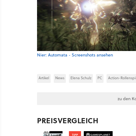
Nier: Automata - Screenshots ansehen
Artikel
News
Elena Schulz
PC
Action-Rollenspi
zu den K
PREISVERGLEICH
TIPP