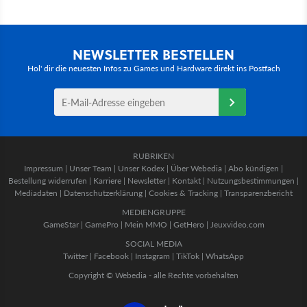
NEWSLETTER BESTELLEN
Hol' dir die neuesten Infos zu Games und Hardware direkt ins Postfach
RUBRIKEN
Impressum
|
Unser Team
|
Unser Kodex
|
Über Webedia
|
Abo kündigen
|
Bestellung widerrufen
|
Karriere
|
Newsletter
|
Kontakt
|
Nutzungsbestimmungen
|
Mediadaten
|
Datenschutzerklärung
|
Cookies & Tracking
|
Transparenzbericht
MEDIENGRUPPE
GameStar
|
GamePro
|
Mein MMO
|
GetHero
|
Jeuxvideo.com
SOCIAL MEDIA
Twitter
|
Facebook
|
Instagram
|
TikTok
|
WhatsApp
Copyright © Webedia - alle Rechte vorbehalten