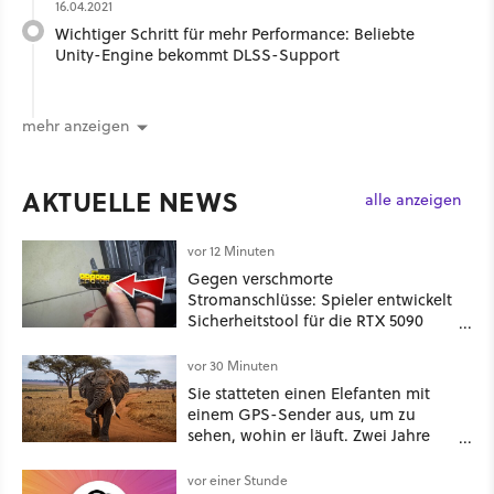
16.04.2021
Wichtiger Schritt für mehr Performance: Beliebte
Unity-Engine bekommt DLSS-Support
mehr anzeigen
AKTUELLE NEWS
alle anzeigen
vor 12 Minuten
Gegen verschmorte
Stromanschlüsse: Spieler entwickelt
Sicherheitstool für die RTX 5090
und stellt es kostenlos zur
Verfügung
vor 30 Minuten
Sie statteten einen Elefanten mit
einem GPS-Sender aus, um zu
sehen, wohin er läuft. Zwei Jahre
später hatte er eine Karte
gezeichnet, die die Menschen für
vor einer Stunde