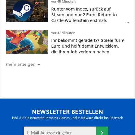
vor 45 Minuten
Runter vom Index, zurück auf
Steam und nur 2 Euro: Return to
Castle Wolfenstein erstmals
ungeschnitten auf dem deutschen
Markt
vor 47 Minuten
Ihr bekommt gerade 127 Spiele für 9
Euro und helft damit Entwicklern,
die ihren Job verloren haben
mehr anzeigen
NEWSLETTER BESTELLEN
Hol' dir die neuesten Infos zu Games und Hardware direkt ins Postfach