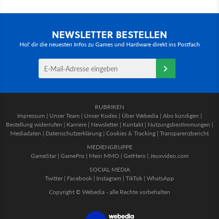
NEWSLETTER BESTELLEN
Hol' dir die neuesten Infos zu Games und Hardware direkt ins Postfach
RUBRIKEN
Impressum
|
Unser Team
|
Unser Kodex
|
Über Webedia
|
Abo kündigen
|
Bestellung widerrufen
|
Karriere
|
Newsletter
|
Kontakt
|
Nutzungsbestimmungen
|
Mediadaten
|
Datenschutzerklärung
|
Cookies & Tracking
|
Transparenzbericht
MEDIENGRUPPE
GameStar
|
GamePro
|
Mein MMO
|
GetHero
|
Jeuxvideo.com
SOCIAL MEDIA
Twitter
|
Facebook
|
Instagram
|
TikTok
|
WhatsApp
Copyright © Webedia - alle Rechte vorbehalten