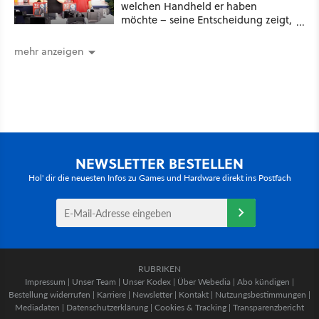
welchen Handheld er haben
möchte – seine Entscheidung zeigt,
dass Hardware oft nicht das
Wichtigste ist [Best of GameStar]
mehr anzeigen
NEWSLETTER BESTELLEN
Hol' dir die neuesten Infos zu Games und Hardware direkt ins Postfach
RUBRIKEN
Impressum
|
Unser Team
|
Unser Kodex
|
Über Webedia
|
Abo kündigen
|
Bestellung widerrufen
|
Karriere
|
Newsletter
|
Kontakt
|
Nutzungsbestimmungen
|
Mediadaten
|
Datenschutzerklärung
|
Cookies & Tracking
|
Transparenzbericht