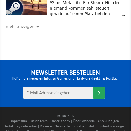
92 bei Metacritc: Ein Steam-Hit, den
niemand kommen sah, steuert
gerade auf einen Platz bei den
Game Awards zu
mehr anzeigen
NEWSLETTER BESTELLEN
Hol' dir die neuesten Infos zu Games und Hardware direkt ins Postfach
RUBRIKEN
Impressum
|
Unser Team
|
Unser Kodex
|
Über Webedia
|
Abo kündigen
|
Bestellung widerrufen
|
Karriere
|
Newsletter
|
Kontakt
|
Nutzungsbestimmungen
|