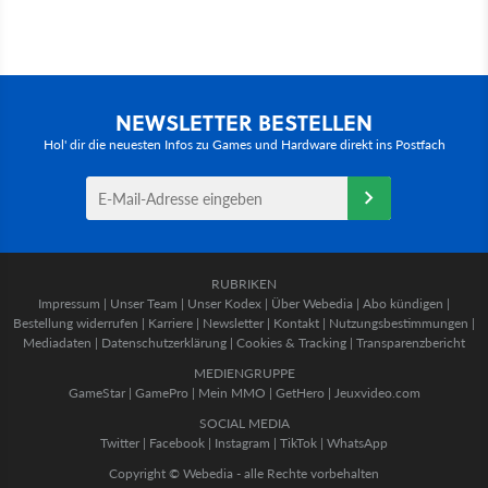
NEWSLETTER BESTELLEN
Hol' dir die neuesten Infos zu Games und Hardware direkt ins Postfach
RUBRIKEN
Impressum
|
Unser Team
|
Unser Kodex
|
Über Webedia
|
Abo kündigen
|
Bestellung widerrufen
|
Karriere
|
Newsletter
|
Kontakt
|
Nutzungsbestimmungen
|
Mediadaten
|
Datenschutzerklärung
|
Cookies & Tracking
|
Transparenzbericht
MEDIENGRUPPE
GameStar
|
GamePro
|
Mein MMO
|
GetHero
|
Jeuxvideo.com
SOCIAL MEDIA
Twitter
|
Facebook
|
Instagram
|
TikTok
|
WhatsApp
Copyright © Webedia - alle Rechte vorbehalten