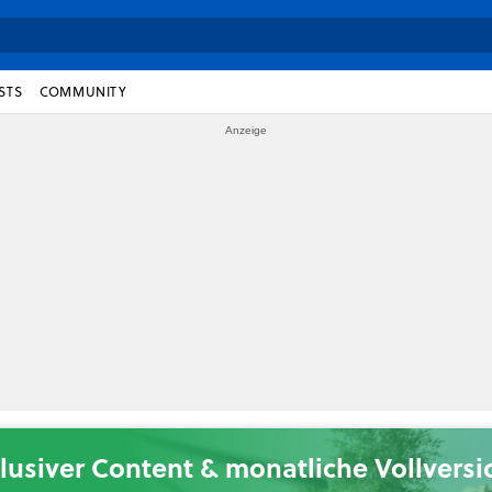
STS
COMMUNITY
lusiver Content & monatliche Vollvers