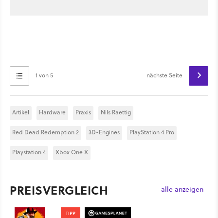
1 von 5
nächste Seite
Artikel
Hardware
Praxis
Nils Raettig
Red Dead Redemption 2
3D-Engines
PlayStation 4 Pro
Playstation 4
Xbox One X
PREISVERGLEICH
alle anzeigen
TIPP