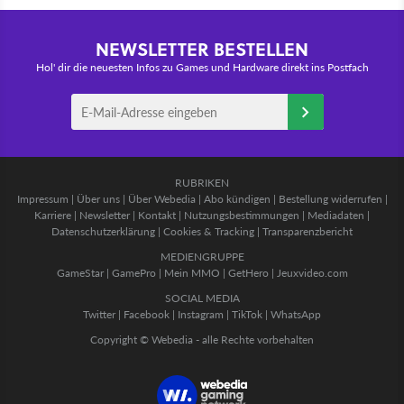
NEWSLETTER BESTELLEN
Hol' dir die neuesten Infos zu Games und Hardware direkt ins Postfach
RUBRIKEN
Impressum
|
Über uns
|
Über Webedia
|
Abo kündigen
|
Bestellung widerrufen
|
Karriere
|
Newsletter
|
Kontakt
|
Nutzungsbestimmungen
|
Mediadaten
|
Datenschutzerklärung
|
Cookies & Tracking
|
Transparenzbericht
MEDIENGRUPPE
GameStar
|
GamePro
|
Mein MMO
|
GetHero
|
Jeuxvideo.com
SOCIAL MEDIA
Twitter
|
Facebook
|
Instagram
|
TikTok
|
WhatsApp
Copyright © Webedia - alle Rechte vorbehalten