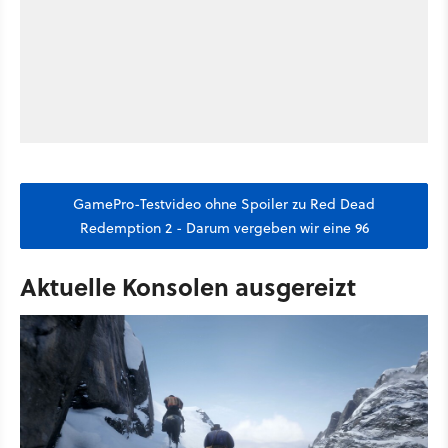
GamePro-Testvideo ohne Spoiler zu Red Dead
Redemption 2 - Darum vergeben wir eine 96
Aktuelle Konsolen ausgereizt