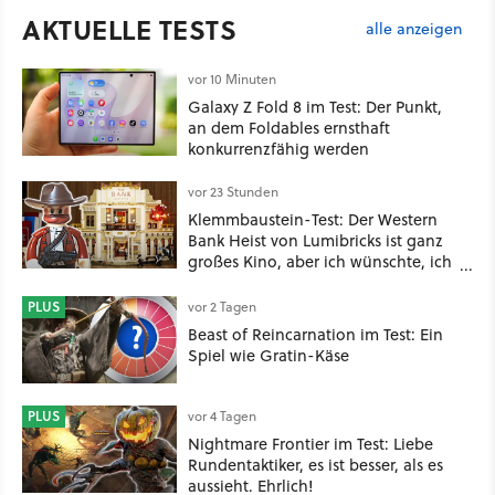
AKTUELLE TESTS
alle anzeigen
vor 10 Minuten
Galaxy Z Fold 8 im Test: Der Punkt,
an dem Foldables ernsthaft
konkurrenzfähig werden
vor 23 Stunden
Klemmbaustein-Test: Der Western
Bank Heist von Lumibricks ist ganz
großes Kino, aber ich wünschte, ich
hätte vorher nie von der Marke
gehört
PLUS
vor 2 Tagen
Beast of Reincarnation im Test: Ein
Spiel wie Gratin-Käse
PLUS
vor 4 Tagen
Nightmare Frontier im Test: Liebe
Rundentaktiker, es ist besser, als es
aussieht. Ehrlich!