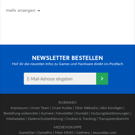
mehr anzeigen
NEWSLETTER BESTELLEN
Hol' dir die neuesten Infos zu Games und Hardware direkt ins Postfach
RUBRIKEN
Impressum
|
Unser Team
|
Unser Kodex
|
Über Webedia
|
Abo kündigen
|
Bestellung widerrufen
|
Karriere
|
Newsletter
|
Kontakt
|
Nutzungsbestimmungen
|
Mediadaten
|
Datenschutzerklärung
|
Cookies & Tracking
|
Transparenzbericht
MEDIENGRUPPE
GameStar
|
GamePro
|
Mein MMO
|
GetHero
|
Jeuxvideo.com