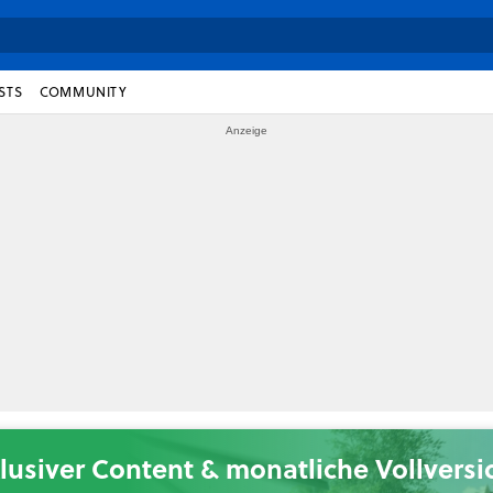
STS
COMMUNITY
lusiver Content & monatliche Vollvers