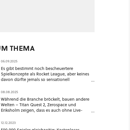
UM THEMA
06.09.2025
Es gibt bestimmt noch bescheuertere
Spielkonzepte als Rocket League, aber keines
davon dürfte jemals so sensationell
erfolgreich gewesen sein
08.08.2025
Während die Branche bröckelt, bauen andere
Welten – Titan Quest 2, Zerospace und
Eriksholm zeigen, dass es auch ohne Live-
Service und Mikrotransaktionen geht
12.12.2023
500.000 Spieler gleichzeitig: Kostenloses