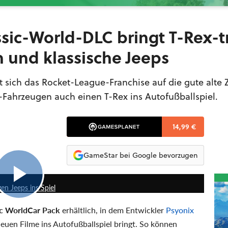
ssic-World-DLC bringt T-Rex-
n und klassische Jeeps
 sich das Rocket-League-Franchise auf die gute alte 
-Fahrzeugen auch einen T-Rex ins Autofußballspiel.
14,99 €
GameStar bei Google bevorzugen
1:10
en Jeeps ins Spiel
c World
Car Pack
erhältlich, in dem Entwickler
Psyonix
 neuen Filme ins Autofußballspiel bringt. So können