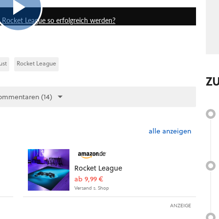
te Rocket League so erfolgreich werden?
ust
Rocket League
Z
ommentaren (14)
alle anzeigen
Rocket League
ab 9,99 €
Versand s. Shop
ANZEIGE