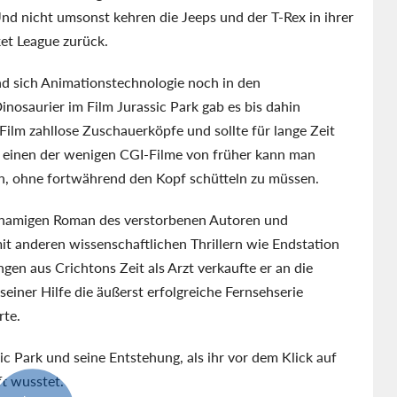
Und nicht umsonst kehren die Jeeps und der T-Rex in ihrer
et League zurück.
d sich Animationstechnologie noch in den
nosaurier im Film Jurassic Park gab es bis dahin
Film zahllose Zuschauerköpfe und sollte für lange Zeit
s einen der wenigen CGI-Filme von früher kann man
n, ohne fortwährend den Kopf schütteln zu müssen.
chnamigen Roman des verstorbenen Autoren und
mit anderen wissenschaftlichen Thrillern wie Endstation
en aus Crichtons Zeit als Arzt verkaufte er an die
einer Hilfe die äußerst erfolgreiche Fernsehserie
te.
ic Park und seine Entstehung, als ihr vor dem Klick auf
t wusstet.
4:33