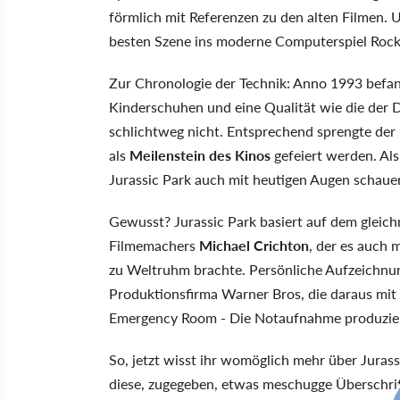
förmlich mit Referenzen zu den alten Filmen. 
besten Szene ins moderne Computerspiel Rock
Zur Chronologie der Technik: Anno 1993 befan
Kinderschuhen und eine Qualität wie die der Di
schlichtweg nicht. Entsprechend sprengte der 
als
Meilenstein des Kinos
gefeiert werden. Al
Jurassic Park auch mit heutigen Augen schaue
Gewusst? Jurassic Park basiert auf dem glei
Filmemachers
Michael Crichton
, der es auch 
zu Weltruhm brachte. Persönliche Aufzeichnung
Produktionsfirma Warner Bros, die daraus mit s
Emergency Room - Die Notaufnahme produzier
So, jetzt wisst ihr womöglich mehr über Jurass
diese, zugegeben, etwas meschugge Überschrif