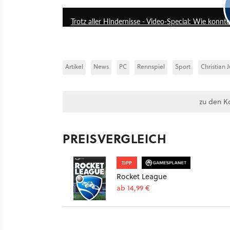
Trotz aller Hindernisse - Video-Special: Wie konn
Artikel
News
PC
Rennspiel
Sport
Christian J
zu den K
PREISVERGLEICH
TIPP
Rocket League
ab 14,99 €